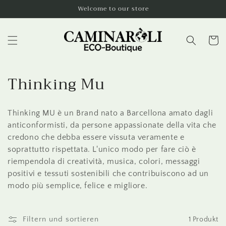
Direkt
Welcome to our store
zum
Inhalt
Warenko
K
Thinking Mu
a
Thinking MU è un Brand nato a Barcellona amato dagli
t
anticonformisti, da persone appassionate della vita che
e
credono che debba essere vissuta veramente e
soprattutto rispettata. L'unico modo per fare ciò è
g
riempendola di creatività, musica, colori, messaggi
o
positivi e tessuti sostenibili che contribuiscono ad un
modo più semplice, felice e migliore.
r
i
Filtern und sortieren
1 Produkt